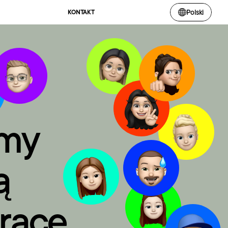
Polski
KONTAKT
my 
 
racę