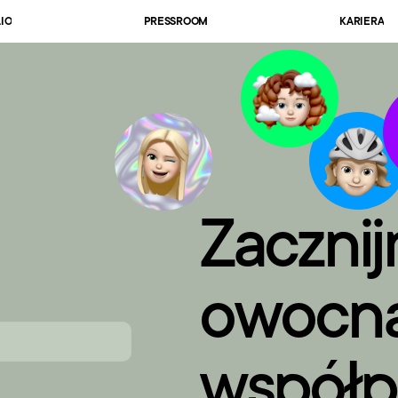
IO
PRESSROOM
KARIERA
Zacznij
owocną
współp