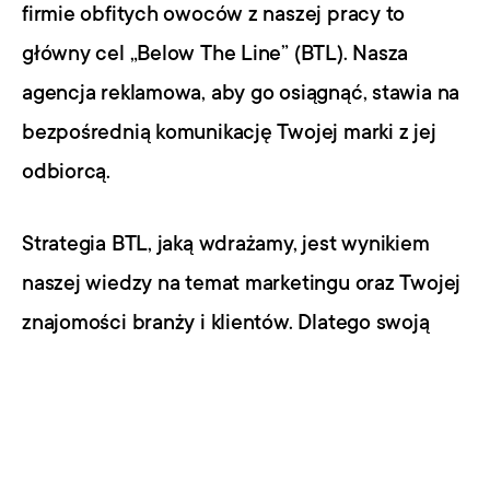
firmie obfitych owoców z naszej pracy to 
główny cel „Below The Line” (BTL). Nasza 
agencja reklamowa, aby go osiągnąć, stawia na 
bezpośrednią komunikację Twojej marki z jej 
odbiorcą.
Strategia BTL, jaką wdrażamy, jest wynikiem 
naszej wiedzy na temat marketingu oraz Twojej 
znajomości branży i klientów. Dlatego swoją 
pracę zaczynamy od skrupulatnego briefu. 
Wiedząc, co chcesz zareklamować, dla kogo 
jest przeznaczony komunikat oraz jaki efekt 
pragniesz osiągnąć przez działanie BTL, 