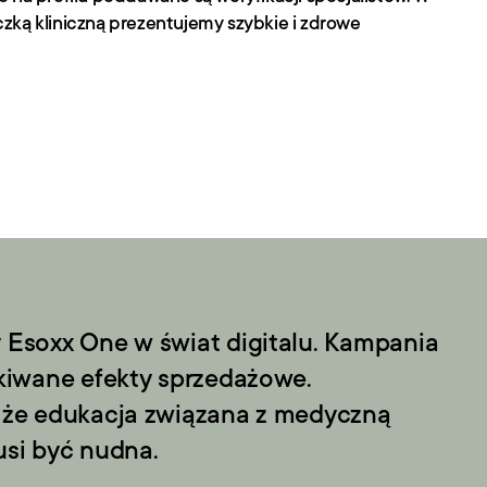
ką kliniczną prezentujemy szybkie i zdrowe 
Esoxx One w świat digitalu. Kampania 
kiwane efekty sprzedażowe. 
że edukacja związana z medyczną 
si być nudna. 