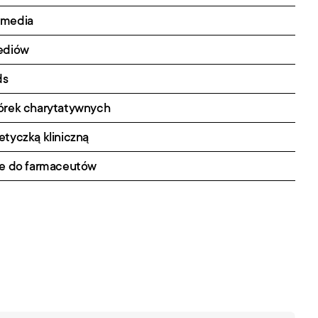
 media
mediów
ds
iórek charytatywnych
etyczką kliniczną
ne do farmaceutów