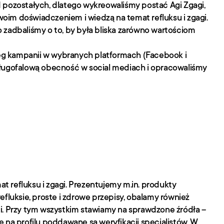
 pozostałych, dlatego wykreowaliśmy postać Agi Zgagi, 
swoim doświadczeniem i wiedzą na temat refluksu i zgagi. 
zadbaliśmy o to, by była bliska zarówno wartościom 
 kampanii w wybranych platformach (Facebook i 
ługofalową obecność w social mediach i opracowaliśmy 
refluksu i zgagi. Prezentujemy m.in. produkty 
fluksie, proste i zdrowe przepisy, obalamy również 
i. Przy tym wszystkim stawiamy na sprawdzone źródła – 
 na profilu poddawane są weryfikacji specjalistów. W 