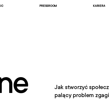
IO
PRESSROOM
KARIERA
ne
Jak stworzyć społeczn
palący problem zgagi