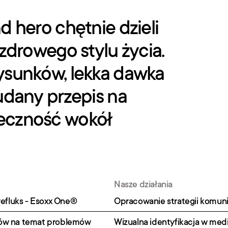
 hero chętnie dzieli 
zdrowego stylu życia. 
sunków, lekka dawka 
dany przepis na 
czność wokół 
Nasze działania
refluks - Esoxx One®
Opracowanie strategii komuni
ów na temat problemów 
Wizualna identyfikacja w me